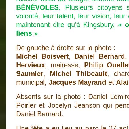
BÉNÉVOLES
. Plusieurs citoyens 
volonté, leur talent, leur vision, le
maintenant dire qu’à Kingsbury,
« o
liens »
De gauche à droite sur la photo :
Michel Boisvert
,
Daniel Bernard
Hervieux
, mairesse,
Philip Ouelle
Saumier
,
Michel Thibeault
, char
municipal,
Jacques Mayrand
et
Alai
Absents sur la photo : Daniel Lemir
Poirier et Jocelyn Jeanson qui pend
Daniel Bernard.
Une fête a eu lieu au parc le 27 aoû