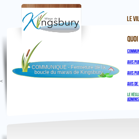
Le vi
Quoi
COMMUN
Avis pu
COMMUNIQUÉ - Fermeture de la
boucle du marais de Kingsbury
Avis pu
<
Avis de
Le Règl
Admini
Demande
ligne à
Les éle
Votre b