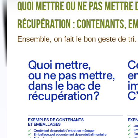
QUOI METTRE OU NE PAS METTRE 
COLLECT
depuis 
RÉCUPÉRATION : CONTENANTS, EM
AVIS PU
les exe
Ensemble, on fait le bon geste de tri.
Public